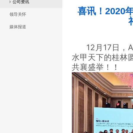
公司资讯
喜讯！202
领导关怀
媒体报道
12
17
月
日，
水甲天下的桂林
共襄盛举！
！