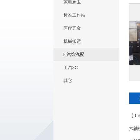
家电厨卫
标准工作站
医疗五金
机械搬运
汽饰汽配
卫浴3C
其它
【工
六轴